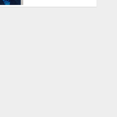
রাজধানী সহ সারা দেশে শাকসবজিতে
ভয়ংকর মাত্রায় সিসা ও মলের জীবাণু
মিলল
আবহাওয়া নিয়ে নতুন তথ্য
পশ্চিমবঙ্গে মসজিদের মাইক সরানো
নিয়ে রাজ্যজুড়ে উত্তপ্ত রাজনীতি তুঙ্গে
খুলনা বিভাগীয় পুস্তক প্রকাশক ও
বিক্রেতা সমিতির সভা অনুষ্ঠিত
সিলেটে দু’ বাসের মুখোমুখি সংঘর্ষে