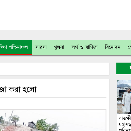
্ষিণ-পশ্চিমাঞ্চল
সারসা
খুলনা
অর্থ ও বাণিজ্য
বিনোদন
স
জা করা হলো
সাতক্ষ
মহাসড
পরিদর