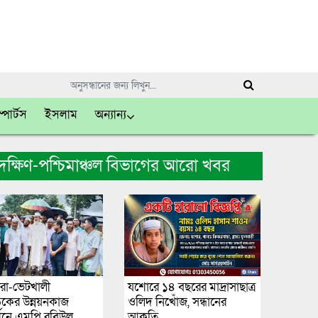
্পোর্টস
ইসলাম
অন্যান্য
দক্ষিণ-পশ্চিমাঞ্চল বিভাগের আরো খবর
ীরা-ভেটখালী
যশোরে ১৪ বছরের মাদ্রাসাছাত্র
়কের উন্নয়নকাজ
ওলিদ নিখোঁজ, সন্ধানের
্শনে এমপি রবিউল
আকুতি