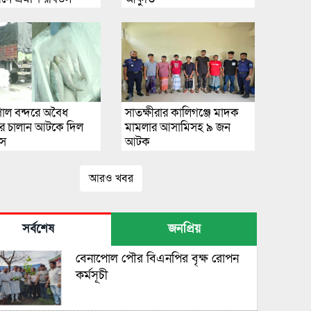
োল বন্দরে অবৈধ
সাতক্ষীরার কালিগঞ্জে মাদক
র চালান আটকে দিল
মামলার আসামিসহ ৯ জন
মস
আটক
আরও খবর
সর্বশেষ
জনপ্রিয়
বেনাপোল পৌর বিএনপির বৃক্ষ রোপন
কর্মসূচী