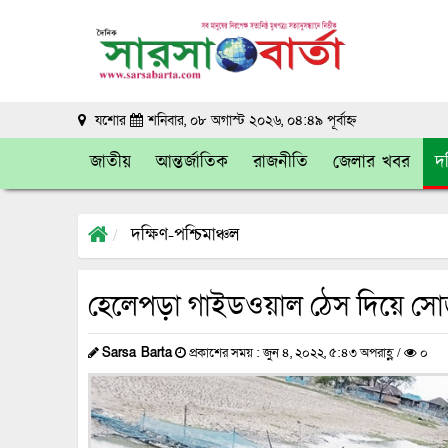
যশোর
শনিবার, ০৮ অগাস্ট ২০২৬, ০৪:৪৯ পূর্বাহ্ন
জাতীয়
আন্তর্জাতিক
রাজনীতি
জেলার খবর
দক
দক্ষিণ-পশ্চিমাঞ্চল
হেলেপড়া গাইডওয়াল ঠেস দিয়ে সো
Sarsa Barta
প্রকাশের সময় : জুন ৪, ২০২২, ৫:৪৩ অপরাহ্ণ /
০