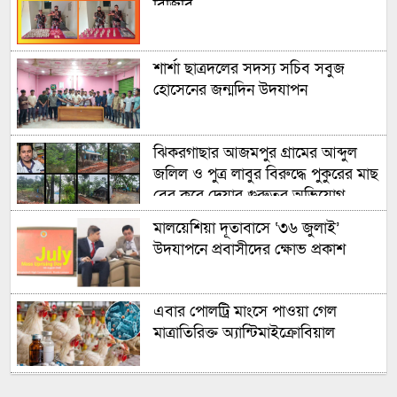
বিজিবি
শার্শা ছাত্রদলের সদস্য সচিব সবুজ
হোসেনের জন্মদিন উদযাপন
ঝিকরগাছার আজমপুর গ্রামের আব্দুল
জলিল ও পুত্র লাবুর বিরুদ্ধে পুকুরের মাছ
বের করে দেয়ার গুরুতর অভিযোগ
উঠেছে
মালয়েশিয়া দূতাবাসে ‘৩৬ জুলাই’
উদযাপনে প্রবাসীদের ক্ষোভ প্রকাশ
এবার পোলট্রি মাংসে পাওয়া গেল
মাত্রাতিরিক্ত অ্যান্টিমাইক্রোবিয়াল
এবার ৫ দেশি মাছে পাওয়া গেল