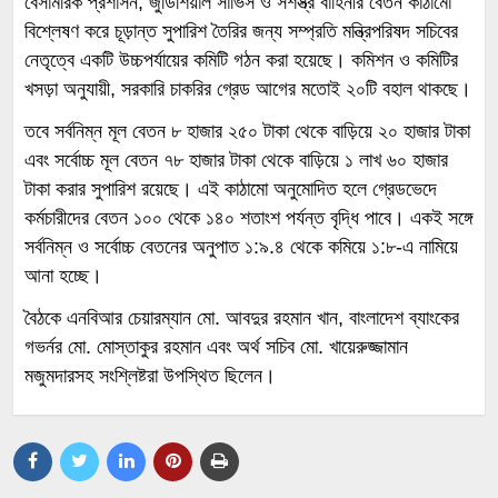
বেসামরিক প্রশাসন, জুডিশিয়াল সার্ভিস ও সশস্ত্র বাহিনীর বেতন কাঠামো
বিশ্লেষণ করে চূড়ান্ত সুপারিশ তৈরির জন্য সম্প্রতি মন্ত্রিপরিষদ সচিবের
নেতৃত্বে একটি উচ্চপর্যায়ের কমিটি গঠন করা হয়েছে। কমিশন ও কমিটির
খসড়া অনুযায়ী, সরকারি চাকরির গ্রেড আগের মতোই ২০টি বহাল থাকছে।
তবে সর্বনিম্ন মূল বেতন ৮ হাজার ২৫০ টাকা থেকে বাড়িয়ে ২০ হাজার টাকা
এবং সর্বোচ্চ মূল বেতন ৭৮ হাজার টাকা থেকে বাড়িয়ে ১ লাখ ৬০ হাজার
টাকা করার সুপারিশ রয়েছে। এই কাঠামো অনুমোদিত হলে গ্রেডভেদে
কর্মচারীদের বেতন ১০০ থেকে ১৪০ শতাংশ পর্যন্ত বৃদ্ধি পাবে। একই সঙ্গে
সর্বনিম্ন ও সর্বোচ্চ বেতনের অনুপাত ১:৯.৪ থেকে কমিয়ে ১:৮-এ নামিয়ে
আনা হচ্ছে।
বৈঠকে এনবিআর চেয়ারম্যান মো. আবদুর রহমান খান, বাংলাদেশ ব্যাংকের
গভর্নর মো. মোস্তাকুর রহমান এবং অর্থ সচিব মো. খায়েরুজ্জামান
মজুমদারসহ সংশ্লিষ্টরা উপস্থিত ছিলেন।