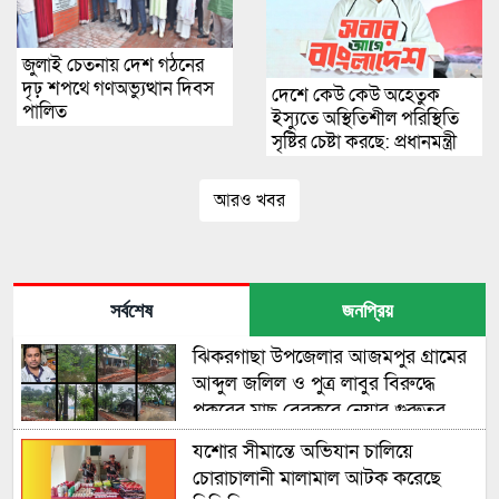
জুলাই চেতনায় দেশ গঠনের
দৃঢ় শপথে গণঅভ্যুত্থান দিবস
দেশে কেউ কেউ অহেতুক
পালিত
ইস্যুতে অস্থিতিশীল পরিস্থিতি
সৃষ্টির চেষ্টা করছে: প্রধানমন্ত্রী
আরও খবর
সর্বশেষ
জনপ্রিয়
ঝিকরগাছা উপজেলার আজমপুর গ্রামের
আব্দুল জলিল ও পুত্র লাবুর বিরুদ্ধে
পুকুরের মাছ বেরকরে নেয়ার গুরুতর
অভিযোগ উঠেছে
যশোর সীমান্তে অভিযান চালিয়ে
চোরাচালানী মালামাল আটক করেছে