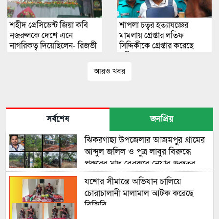
শহীদ প্রেসিডেন্ট জিয়া কবি
শাপলা চত্বর হত্যাযজ্ঞের
নজরুলকে দেশে এনে
মামলায় গ্রেপ্তার লতিফ
নাগরিকত্ব দিয়েছিলেন- রিজভী
সিদ্দিকীকে গ্রেপ্তার করেছে
আহমেদ
পুলিশ
আরও খবর
সর্বশেষ
জনপ্রিয়
ঝিকরগাছা উপজেলার আজমপুর গ্রামের
আব্দুল জলিল ও পুত্র লাবুর বিরুদ্ধে
পুকুরের মাছ বেরকরে নেয়ার গুরুতর
অভিযোগ উঠেছে
যশোর সীমান্তে অভিযান চালিয়ে
চোরাচালানী মালামাল আটক করেছে
বিজিবি