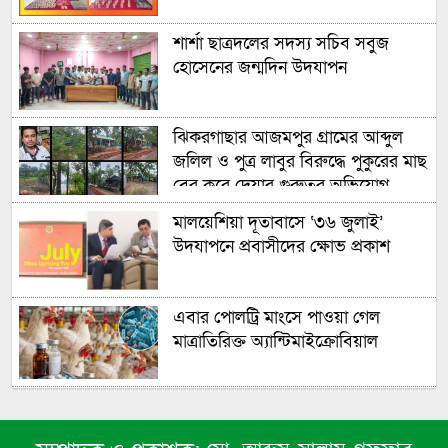
শার্শা ছাত্রদলের সদস্য সচিব সবুজ
হোসেনের জন্মদিন উদযাপন
ঝিকরগাছার আজমপুর গ্রামের আব্দুল
জলিল ও পুত্র লাবুর বিরুদ্ধে পুকুরের মাছ
বের করে দেয়ার গুরুতর অভিযোগ
উঠেছে
মালয়েশিয়া দূতাবাসে ‘৩৬ জুলাই’
উদযাপনে প্রবাসীদের ক্ষোভ প্রকাশ
এবার পোলট্রি মাংসে পাওয়া গেল
মাত্রাতিরিক্ত অ্যান্টিমাইক্রোবিয়াল
এবার ৫ দেশি মাছে পাওয়া গেল
মাইক্রোপ্লাস্টিকঃ বাকৃবির গবেষণা