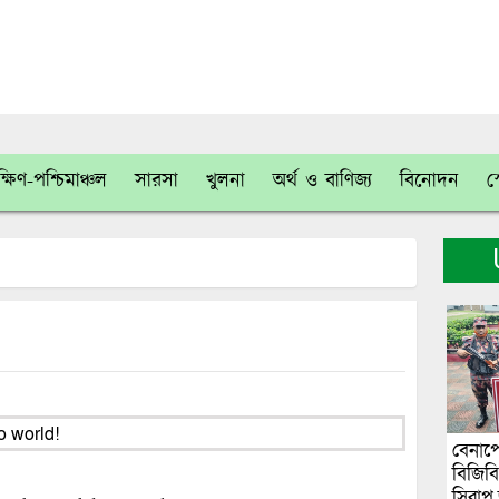
্ষিণ-পশ্চিমাঞ্চল
সারসা
খুলনা
অর্থ ও বাণিজ্য
বিনোদন
স
বেনাপো
বিজিব
সিরাপ 