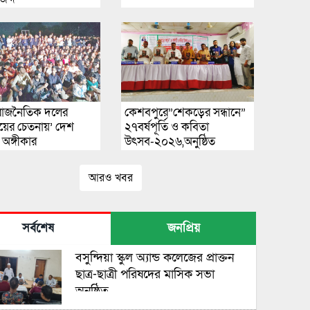
াজনৈতিক দলের
কেশবপুরে”শেকড়ের সন্ধানে”
ইয়ের চেতনায়’ দেশ
২৭বর্ষপূর্তি ও কবিতা
অঙ্গীকার
উৎসব-২০২৬,অনুষ্ঠিত
আরও খবর
সর্বশেষ
জনপ্রিয়
বসুন্দিয়া স্কুল অ্যান্ড কলেজের প্রাক্তন
ছাত্র-ছাত্রী পরিষদের মাসিক সভা
অনুষ্ঠিত