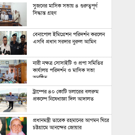
সুজনের মাসিক সভায় ৪ গুরুত্বপূর্ণ
সিদ্ধান্ত গ্রহণ
বেনাপোল ইমিগ্রেশন পরিদর্শন করলেন
এসবি প্রধান সরদার নুরুল আমিন
নারী নক্ষত্র সোসাইটি ও প্রপা সমিতির
কার্যালয় পরিদর্শন ও মাসিক সভা
অনুষ্ঠিত
ট্রাম্পের ৪০ কোটি ডলারের বলরুম
প্রকল্পে নিষেধাজ্ঞা দিল আদালত
প্রধানমন্ত্রী তারেক রহমানের আগমন ঘিরে
চট্টগ্রামে আনন্দের জোয়ার