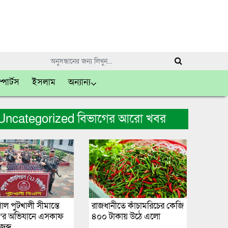
্পোর্টস
ইসলাম
অন্যান্য
Uncategorized বিভাগের আরো খবর
ল পুটখালী সীমান্তে
রাজধানীতে কাঁচামরিচের কেজি
ি’র অভিযানে এসকাফ
৪০০ টাকায় উঠে এলো
জব্দ