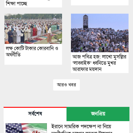
শিক্ষা পাচ্ছে
লক্ষ কোটি টাকার কোরবানি ও
অর্থনীতি
আজ পবিত্র হজ: লাখো মুসল্লির
‘লাব্বাইক’ ধ্বনিতে মুখর
আরাফার ময়দান
আরও খবর
সর্বশেষ
জনপ্রিয়
ইরানে সামরিক পদক্ষেপ না নিয়ে