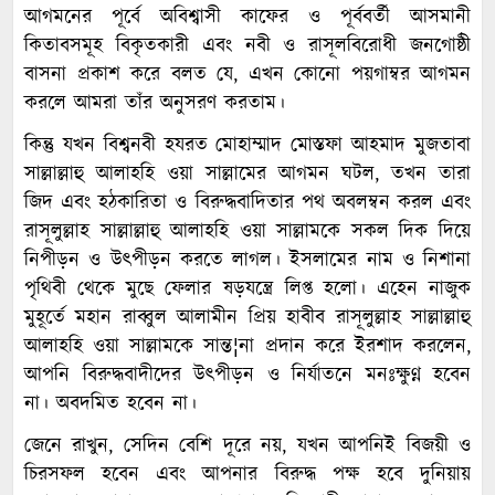
আগমনের পূর্বে অবিশ্বাসী কাফের ও পূর্ববর্তী আসমানী
কিতাবসমূহ বিকৃতকারী এবং নবী ও রাসূলবিরোধী জনগোষ্ঠী
বাসনা প্রকাশ করে বলত যে, এখন কোনো পয়গাম্বর আগমন
করলে আমরা তাঁর অনুসরণ করতাম।
কিন্তু যখন বিশ্বনবী হযরত মোহাম্মাদ মোস্তফা আহমাদ মুজতাবা
সাল্লাল্লাহু আলাহহি ওয়া সাল্লামের আগমন ঘটল, তখন তারা
জিদ এবং হঠকারিতা ও বিরুদ্ধবাদিতার পথ অবলম্বন করল এবং
রাসূলুল্লাহ সাল্লাল্লাহু আলাহহি ওয়া সাল্লামকে সকল দিক দিয়ে
নিপীড়ন ও উৎপীড়ন করতে লাগল। ইসলামের নাম ও নিশানা
পৃথিবী থেকে মুছে ফেলার ষড়যন্ত্রে লিপ্ত হলো। এহেন নাজুক
মুহূর্তে মহান রাব্বুল আলামীন প্রিয় হাবীব রাসূলুল্লাহ সাল্লাল্লাহু
আলাহহি ওয়া সাল্লামকে সান্ত¦না প্রদান করে ইরশাদ করলেন,
আপনি বিরুদ্ধবাদীদের উৎপীড়ন ও নির্যাতনে মনঃক্ষুণ্ন হবেন
না। অবদমিত হবেন না।
জেনে রাখুন, সেদিন বেশি দূরে নয়, যখন আপনিই বিজয়ী ও
চিরসফল হবেন এবং আপনার বিরুদ্ধ পক্ষ হবে দুনিয়ায়