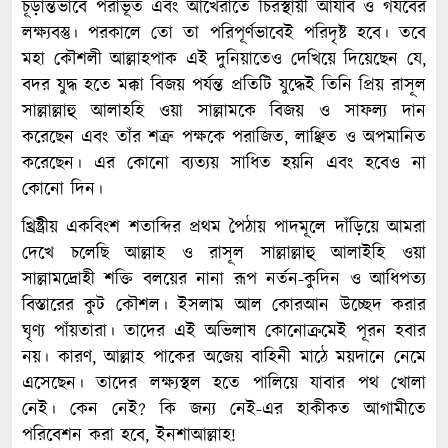
চূড়ান্তভাবে পরাভূত এবং আখেরাতে চিরস্থায়ী আযাব ও গযবের
লক্ষ্যবস্তু। পরকালে তো তা পরিপূর্ণভাবেই পরিদৃষ্ট হবে। তবে
মহা কৌশলী আল্লাহপাক এই দুনিয়াতেও দেখিয়ে দিয়েছেন যে,
বদর যুদ্ধ হতে মক্কা বিজয় পর্যন্ত প্রতিটি যুদ্ধেই তিনি প্রিয় রাসূল
সাল্লাল্লাহু আলাহহি ওয়া সাল্লামকে বিজয় ও সাফল্য দান
করেছেন এবং তাঁর শত্রু পক্ষকে পরাজিত, লাঞ্ছিত ও অপমানিত
করেছেন। এর কোনো ব্যত্যয় সাধিত হয়নি এবং হবেও না
কোনো দিন।
খ্রিষ্ট্রীয় একবিংশ শতাব্দির প্রথম পৈঠায় পাদমূলে দাঁড়িয়ে আমরা
দেখে চলেছি আল্লাহ ও রাসূল সাল্লাল্লাহু আলাইহি ওয়া
সাল্লামদ্রোহী শক্তি বলয়ের নানা রূপ নর্তন-কুদিন ও আধিপত্য
বিস্তারের কুট কৌশল। ইসলাম আল কোরআন উচ্ছেদ করার
ঘৃণ্য পাঁয়তারা। তাদের এই অভিলাষ কোনোক্রমেই পূরন হবার
নয়। কারণ, আল্লাহ পাকের অজেয় বাহিনী মাঠে ময়দানে নেমে
এসেছেন। তাদের লক্ষ্যস্থল হতে পালিয়ে যাবার পথ খোলা
নেই। কেন নেই? কি জন্য নেই-এর হাকীকত আগামীতে
পরিবেশন করা হবে, ইনশাআল্লাহ!