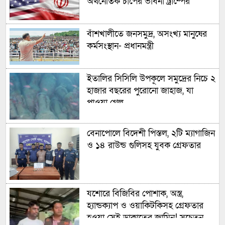
অর্থনৈতিক চাপের ভাবনা ট্রাম্পের
বাঁশখালীতে জনসমুদ্র, অসংখ্য মানুষের
কর্মসংস্থান- প্রধানমন্ত্রী
ইতালির সিসিলি উপকূলে সমুদ্রের নিচে ২
হাজার বছরের পুরোনো জাহাজ, যা
পাওয়া গেল
বেনাপোলে বিদেশী পিস্তল, ২টি ম্যাগাজিন
ও ১৪ রাউন্ড গুলিসহ যুবক গ্রেফতার
যশোরে বিজিবির পোশাক, অস্ত্র,
হ্যান্ডক্যাপ ও ওয়াকিটকিসহ গ্রেফতার
হওয়া সেই ডাকাতের জামিন! সচেতন