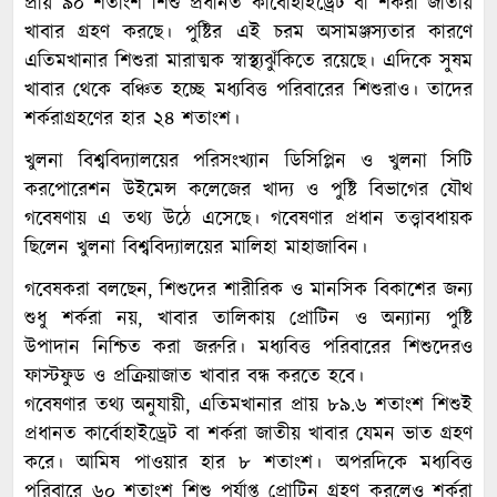
প্রায় ৯০ শতাংশ শিশু প্রধানত কার্বোহাইড্রেট বা শর্করা জাতীয়
খাবার গ্রহণ করছে। পুষ্টির এই চরম অসামঞ্জস্যতার কারণে
এতিমখানার শিশুরা মারাত্মক স্বাস্থ্যঝুঁকিতে রয়েছে। এদিকে সুষম
খাবার থেকে বঞ্চিত হচ্ছে মধ্যবিত্ত পরিবারের শিশুরাও। তাদের
শর্করাগ্রহণের হার ২৪ শতাংশ।
খুলনা বিশ্ববিদ্যালয়ের পরিসংখ্যান ডিসিপ্লিন ও খুলনা সিটি
করপোরেশন উইমেন্স কলেজের খাদ্য ও পুষ্টি বিভাগের যৌথ
গবেষণায় এ তথ্য উঠে এসেছে। গবেষণার প্রধান তত্ত্বাবধায়ক
ছিলেন খুলনা বিশ্ববিদ্যালয়ের মালিহা মাহাজাবিন।
গবেষকরা বলছেন, শিশুদের শারীরিক ও মানসিক বিকাশের জন্য
শুধু শর্করা নয়, খাবার তালিকায় প্রোটিন ও অন্যান্য পুষ্টি
উপাদান নিশ্চিত করা জরুরি। মধ্যবিত্ত পরিবারের শিশুদেরও
ফাস্টফুড ও প্রক্রিয়াজাত খাবার বন্ধ করতে হবে।
গবেষণার তথ্য অনুযায়ী, এতিমখানার প্রায় ৮৯.৬ শতাংশ শিশুই
প্রধানত কার্বোহাইড্রেট বা শর্করা জাতীয় খাবার যেমন ভাত গ্রহণ
করে। আমিষ পাওয়ার হার ৮ শতাংশ। অপরদিকে মধ্যবিত্ত
পরিবারে ৬০ শতাংশ শিশু পর্যাপ্ত প্রোটিন গ্রহণ করলেও শর্করা