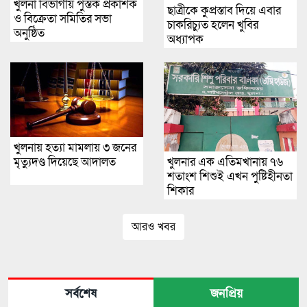
খুলনা বিভাগীয় পুস্তক প্রকাশক
ছাত্রীকে কুপ্রস্তাব দিয়ে এবার
ও বিক্রেতা সমিতির সভা
চাকরিচ্যুত হলেন খুবির
অনুষ্ঠিত
অধ্যাপক
খুলনায় হত্যা মামলায় ৩ জনের
মৃত্যুদণ্ড দিয়েছে আদালত
খুলনার এক এতিমখানায় ৭৬
শতাংশ শিশুই এখন পুষ্টিহীনতা
শিকার
আরও খবর
সর্বশেষ
জনপ্রিয়