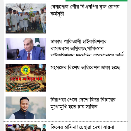
বেনাপোল পৌর বিএনপির বৃক্ষ রোপন
কর্মসূচী
ঢাকায় পাকিস্তানী হাইকমিশনার
বাসভবনে অগ্নিকাণ্ড,পাকিস্তান
হাইকমিশনার দম্পতির হাসপাতালে ভর্তি
সংসদের বিশেষ অধিবেশন ডাকা হচ্ছে
নিরাপত্তা পেলে দেশে ফিরে বিচারের
মুখোমুখি হতে চান সাকিব
কিসের হাসিনা! চেহারা দেখা যায়না