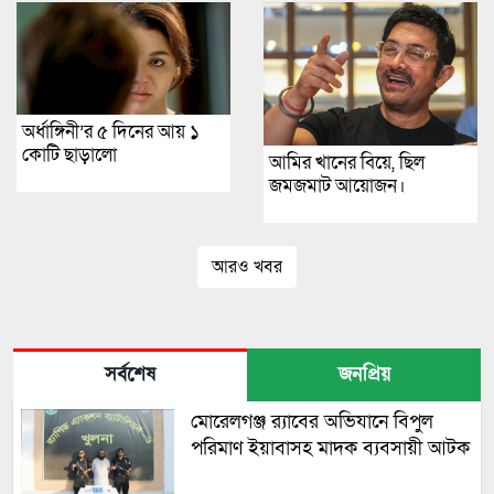
অর্ধাঙ্গিনী’র ৫ দিনের আয় ১
কোটি ছাড়ালো
আমির খানের বিয়ে, ছিল
জমজমাট আয়োজন।
আরও খবর
সর্বশেষ
জনপ্রিয়
মোরেলগঞ্জ র‍্যাবের অভিযানে বিপুল
পরিমাণ ইয়াবাসহ মাদক ব্যবসায়ী আটক