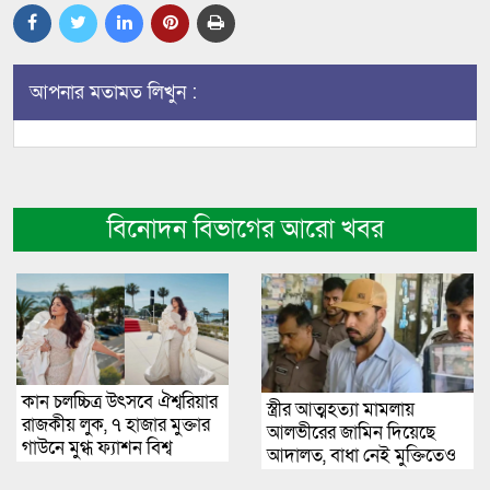
আপনার মতামত লিখুন :
বিনোদন বিভাগের আরো খবর
কান চলচ্চিত্র উৎসবে ঐশ্বরিয়ার
স্ত্রীর আত্মহত্যা মামলায়
রাজকীয় লুক, ৭ হাজার মুক্তার
আলভীরের জামিন দিয়েছে
গাউনে মুগ্ধ ফ্যাশন বিশ্ব
আদালত, বাধা নেই মুক্তিতেও