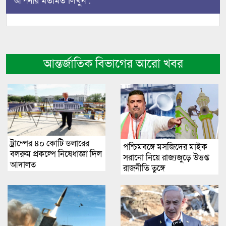
আপনার মতামত লিখুন :
আন্তর্জাতিক বিভাগের আরো খবর
ট্রাম্পের ৪০ কোটি ডলারের
পশ্চিমবঙ্গে মসজিদের মাইক
বলরুম প্রকল্পে নিষেধাজ্ঞা দিল
সরানো নিয়ে রাজ্যজুড়ে উত্তপ্ত
আদালত
রাজনীতি তুঙ্গে