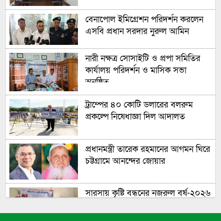
বেনাপোল ইমিগ্রেশন পরিদর্শন করলেন
এসবি প্রধান সরদার নুরুল আমিন
নারী নক্ষত্র সোসাইটি ও প্রপা সমিতির
কার্যালয় পরিদর্শন ও মাসিক সভা
অনুষ্ঠিত
ট্রাম্পের ৪০ কোটি ডলারের বলরুম
প্রকল্পে নিষেধাজ্ঞা দিল আদালত
প্রধানমন্ত্রী তারেক রহমানের আগমন ঘিরে
চট্টগ্রামে আনন্দের জোয়ার
সারসায় কৃষ্টি বন্ধনের নজরুল বর্ষ-২০২৬
উদযাপিত