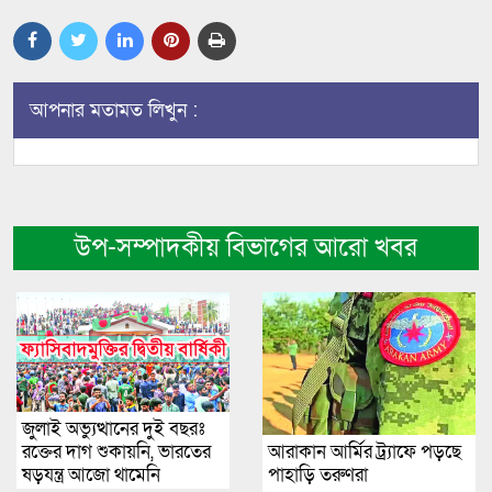
আপনার মতামত লিখুন :
উপ-সম্পাদকীয় বিভাগের আরো খবর
জুলাই অভ্যুত্থানের দুই বছরঃ
আরাকান আর্মির ট্র্যাফে পড়ছে
রক্তের দাগ শুকায়নি, ভারতের
পাহাড়ি তরুণরা
ষড়যন্ত্র আজো থামেনি