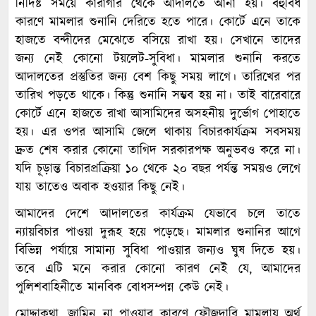
নির্দিষ্ট সময়ে কারাগার থেকে আদালতে আনা হয়। বহুবিধ
কারণে মামলার শুনানি দেরিতে হতে পারে। কোর্টে এনে তাকে
হাজতে বন্দীদের মেঝেতে বসিয়ে রাখা হয়। সেখানে তাদের
জন্য নেই কোনো টয়লেট-সুবিধা। মামলার শুনানি করতে
আদালতের প্রস্তুতির জন্য বেশ কিছু সময় লাগে। তারিখের পর
তারিখ পড়তে থাকে। কিন্তু শুনানি সম্ভব হয় না। তাই বারেবারে
কোর্টে এনে হাজতে রাখা আসামিদের অসহনীয় দুর্ভোগ পোহাতে
হয়। এর ওপর আসামি জেলে থাকায় বিচারকার্যক্রম সবসময়
দ্রুত শেষ করার কোনো তাগিদ সরকারপক্ষ অনুভবও করে না।
যদি চূড়ান্ত বিচারপ্রক্রিয়া ১০ থেকে ২০ বছর পর্যন্ত সময়ও লেগে
যায় তাতেও অবাক হওয়ার কিছু নেই।
আমাদের দেশে আদালতের কার্যক্রম যেভাবে চলে তাতে
ন্যায়বিচার পাওয়া দুরূহ হয়ে পড়েছে। মামলার শুনানির আগে
বিভিন্ন পর্যায়ে সামান্য সুবিধা পাওয়ার জন্যও ঘুষ দিতে হয়।
তবে এটি মনে করার কোনো কারণ নেই যে, আমাদের
পুলিশবাহিনীতে মানবিক বোধসম্পন্ন কেউ নেই।
মোদ্দাকথা, জামিন না পাওয়ার কারণে ফৌজদারি মামলায় অর্থ