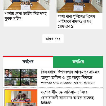
শার্শায় নেশা জাতীয় সিরাপসহ
শার্শা থানা পুলিশের বিশেষ
যুবক আটক
অভিযানে মাদকদ্রব্য সহ
গ্রেফতার ১
আরও খবর
সর্বশেষ
জনপ্রিয়
ঝিকরগাছা উপজেলার আজমপুর গ্রামের
আব্দুল জলিল ও পুত্র লাবুর বিরুদ্ধে
পুকুরের মাছ বেরকরে নেয়ার গুরুতর
অভিযোগ উঠেছে
যশোর সীমান্তে অভিযান চালিয়ে
চোরাচালানী মালামাল আটক করেছে
বিজিবি