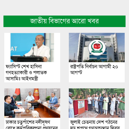
জাতীয় বিভাগের আরো খবর
ফ্যাসিস্ট শেখ হাসিনা
রাষ্ট্রপতি নির্বাচন আগামী ২০
গণহত্যাকারী ও পলাতক
আগস্ট
আসামিঃ আইনমন্ত্রী
ঢাকার চতুর্পাশের নদীদূষণ
জুলাই চেতনায় দেশ গঠনের
রোধে কর্মপরিকল্পনা প্রণয়নের
দৃঢ় শপথে গণঅভ্যুত্থান দিবস