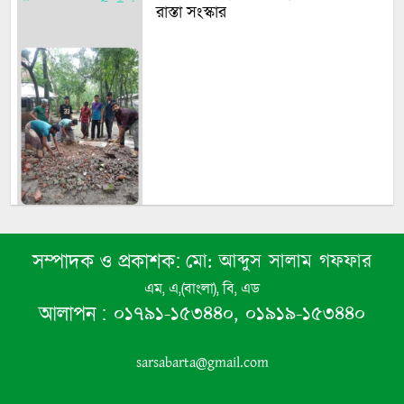
রাস্তা সংস্কার
মো: আব্দুস সালাম গফফার
সম্পাদক ও প্রকাশক:
বসুন্দিয়া স্কুল অ্যান্ড কলেজের প্রাক্তন
এম, এ,(বাংলা), বি, এড
ছাত্র-ছাত্রী পরিষদের মাসিক সভা অনুষ্ঠিত
০১৭৯১-১৫৩৪৪০, ০১৯১৯-১৫৩৪৪০
আলাপন :
sarsabarta@gmail.com
সুজনের মাসিক সভায় ৪ গুরুত্বপূর্ণ
সিদ্ধান্ত গ্রহণ