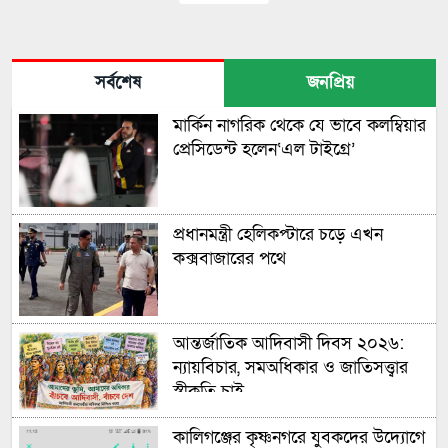
সর্বশেষ
জনপ্রিয়
মার্কিন নাগরিক থেকে যে ভাবে কলম্বিয়ার
প্রেসিডেন্ট হলেন‘এল টাইগ্রে’
প্রধানমন্ত্রী হেলিকপ্টারে চড়ে এখন
কক্সবাজারের পথে
আন্তর্জাতিক আদিবাসী দিবস ২০২৬:
ন্যায়বিচার, সমঅধিকার ও জাতিসত্ত্বার
স্বীকৃতি চাই
কালিগঞ্জের কৃষ্ণনগরে যুবকদের উদ্যোগে