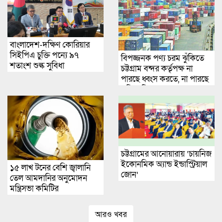
বাংলাদেশ-দক্ষিণ কোরিয়ার
সিইপিএ চুক্তি পন্যে ৯৭
বিপজ্জনক পণ্য চরম ঝুঁকিতে
শতাংশ শুল্ক সুবিধা
চট্টগ্রাম বন্দর কর্তৃপক্ষ না
পারছে ধ্বংস করতে, না পারছে
সরিয়ে নিতে
চট্টগ্রামের আনোয়ারায় ‘চায়নিজ
ইকোনমিক অ্যান্ড ইন্ডাস্ট্রিয়াল
১৫ লাখ টনের বেশি জ্বালানি
জোন’
তেল আমদানির অনুমোদন
মন্ত্রিসভা কমিটির
আরও খবর