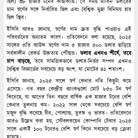
ছিল) ৩৮ হাজার টনের কাছাকাছি। সে সময় মার্কিন ডলারের
মান স্বর্ণের সঙ্গে নির্ধারিত ছিল এবং বৈশ্বিক মুদ্রা বিনিময় হার
ছিল স্থির।
ইসিবি আরও জানায়, স্বর্ণের দাম দ্রুত বৃদ্ধি পাওয়াও এই
পরিবর্তনের অন্যতম কারণ। প্রতিবেদনে বলা হয়েছে, ২০২৫
সালের প্রতি আউন্স স্বর্ণের দাম ৫ হাজার ৫০০ ডলার ছাড়িয়ে
সর্বকালীন রেকর্ড উচ্চতায় পৌঁছায়।
ডলার এখনও শীর্ষে, তবে
চাপ বাড়ছে,
তবে সামগ্রিকভাবে ডলার-নির্ভর সম্পদ এখনও
বৈশ্বিক রিজার্ভের সবচেয়ে বড় অংশ, যা মোটের ৪২ শতাংশ।
ইসিবি জানায়, ২০২৫ সালে স্বর্ণ কেনার গতি কিছুটা কমে
এসেছে। গত বছর কেন্দ্রীয় ব্যাংকগুলো মোট ৮৫০ টন স্বর্ণ
কিনেছে, যা আগের তিন বছরে বার্ষিক এক হাজার টনের বেশি
কেনার তুলনায় কম। ২০২২ সাল থেকে সবচেয়ে বেশি স্বর্ণ
মজুদ বৃদ্ধি করেছে চীন, পোল্যান্ড, তুরস্ক ও ভারত। প্রতিবেদনে
আরও উল্লেখ করা হয়, স্টেবলকয়েন কোম্পানি টেথার ২০২৫
সালে একাই ১০০ টনেরও বেশি স্বর্ণ কিনে সবচেয়ে বড় ক্রেতা
হয়েছে।