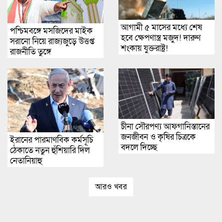
আগামী ৫ মাসের মধ্যে শেষ
পশ্চিমবঙ্গে মসজিদের মাইক
হবে ক্ষেপণাস্ত্র মজুদ! দারুণ
সরানো নিয়ে রাজ্যজুড়ে উত্তপ্ত
শংকায় যুক্তরাষ্ট্র!
রাজনীতি তুঙ্গে
চীনা সৌরপণ্য আফগানিস্তানের
জনজীবন ও কৃষির চিত্রকে
ইরানের পারমাণবিক কর্মসূচি
বদলে দিচ্ছে
ঠেকাতে নতুন হুঁশিয়ারি দিল
নেতানিয়াহু
আরও খবর