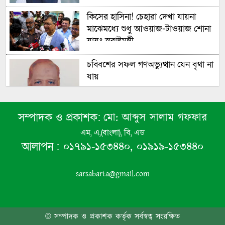
কিসের হাসিনা! চেহারা দেখা যায়না
মাঝেমধ্যে শুধু আওয়াজ-টাওয়াজ শোনা
যায়ঃ স্বরাষ্ট্রমন্ত্রী
চব্বিশের সফল গণঅভ্যুত্থান যেন বৃথা না
যায়
মো: আব্দুস সালাম গফফার
সম্পাদক ও প্রকাশক:
এম, এ,(বাংলা), বি, এড
রাজধানী সহ সারা দেশে শাকসবজিতে
০১৭৯১-১৫৩৪৪০, ০১৯১৯-১৫৩৪৪০
আলাপন :
ভয়ংকর মাত্রায় সিসা ও মলের জীবাণু
মিলল
sarsabarta@gmail.com
আবহাওয়া নিয়ে নতুন তথ্য
© সম্পাদক ও প্রকাশক কর্তৃক সর্বস্বত্ব সংরক্ষিত