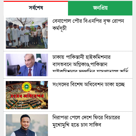
সর্বশেষ
জনপ্রিয়
বেনাপোল পৌর বিএনপির বৃক্ষ রোপন
কর্মসূচী
ঢাকায় পাকিস্তানী হাইকমিশনার
বাসভবনে অগ্নিকাণ্ড,পাকিস্তান
হাইকমিশনার দম্পতির হাসপাতালে ভর্তি
সংসদের বিশেষ অধিবেশন ডাকা হচ্ছে
নিরাপত্তা পেলে দেশে ফিরে বিচারের
মুখোমুখি হতে চান সাকিব