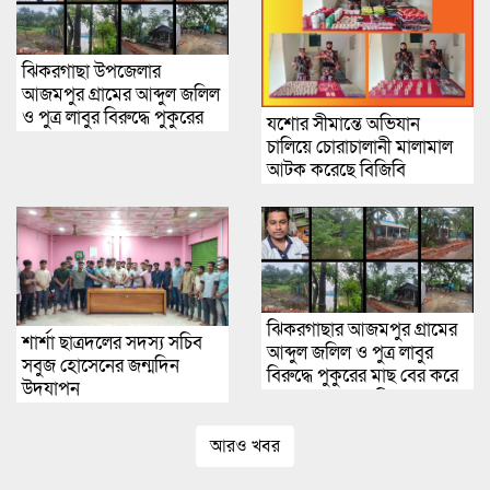
ঝিকরগাছা উপজেলার
আজমপুর গ্রামের আব্দুল জলিল
ও পুত্র লাবুর বিরুদ্ধে পুকুরের
যশোর সীমান্তে অভিযান
মাছ বেরকরে নেয়ার গুরুতর
চালিয়ে চোরাচালানী মালামাল
অভিযোগ উঠেছে
আটক করেছে বিজিবি
ঝিকরগাছার আজমপুর গ্রামের
শার্শা ছাত্রদলের সদস্য সচিব
আব্দুল জলিল ও পুত্র লাবুর
সবুজ হোসেনের জন্মদিন
বিরুদ্ধে পুকুরের মাছ বের করে
উদযাপন
দেয়ার গুরুতর অভিযোগ
উঠেছে
আরও খবর