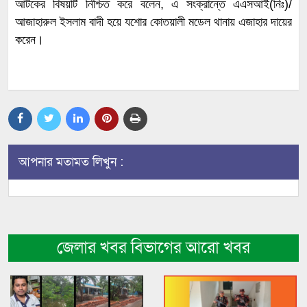
আটকের বিষয়টি নিশ্চিত করে বলেন, এ সংক্রান্তে এএসআই(নিঃ)/
আজাহারুল ইসলাম বাদী হয়ে যশোর কোতয়ালী মডেল থানায় এজাহার দায়ের
করেন।
আপনার মতামত লিখুন :
জেলার খবর বিভাগের আরো খবর