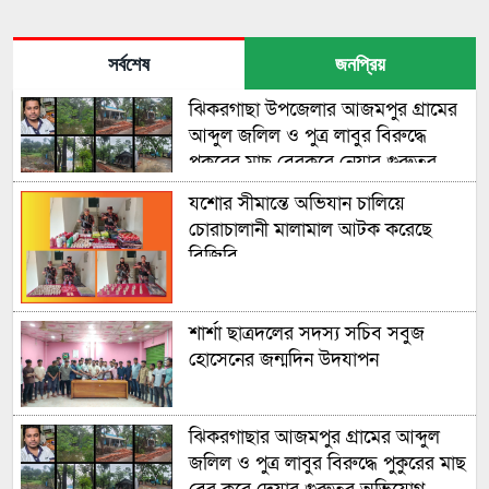
সর্বশেষ
জনপ্রিয়
ঝিকরগাছা উপজেলার আজমপুর গ্রামের
আব্দুল জলিল ও পুত্র লাবুর বিরুদ্ধে
পুকুরের মাছ বেরকরে নেয়ার গুরুতর
অভিযোগ উঠেছে
যশোর সীমান্তে অভিযান চালিয়ে
চোরাচালানী মালামাল আটক করেছে
বিজিবি
শার্শা ছাত্রদলের সদস্য সচিব সবুজ
হোসেনের জন্মদিন উদযাপন
ঝিকরগাছার আজমপুর গ্রামের আব্দুল
জলিল ও পুত্র লাবুর বিরুদ্ধে পুকুরের মাছ