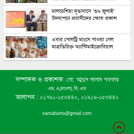
বের করে দেয়ার গুরুতর অভিযোগ
উঠেছে
মালয়েশিয়া দূতাবাসে ‘৩৬ জুলাই’
উদযাপনে প্রবাসীদের ক্ষোভ প্রকাশ
এবার পোলট্রি মাংসে পাওয়া গেল
মাত্রাতিরিক্ত অ্যান্টিমাইক্রোবিয়াল
এবার ৫ দেশি মাছে পাওয়া গেল
মাইক্রোপ্লাস্টিকঃ বাকৃবির গবেষণা
সম্পাদক ও প্রকাশক:
মো: আব্দুস সালাম গফফার
এম, এ,(বাংলা), বি, এড
আগামী ৫ মাসের মধ্যে শেষ হবে
আলাপন :
০১৭৯১-১৫৩৪৪০, ০১৯১৯-১৫৩৪৪০
ক্ষেপণাস্ত্র মজুদ! দারুণ শংকায় যুক্তরাষ্ট্র!
sarsabarta@gmail.com
রাষ্ট্রপতি নির্বাচন আগামী ২০ আগস্ট