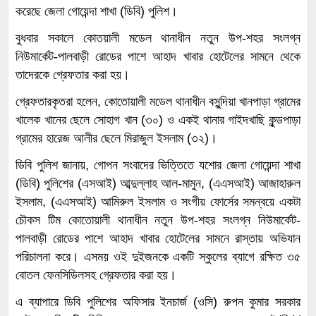
করেছে জেলা গোয়েন্দা শাখা (ডিবি) পুলিশ।
বুধবার সকালে কোতয়ালী মডেল থানাধীন নতুন উপ-শহর সংলগ্ন
নিউমার্কেট-পালবাড়ী রোডের পাশে আহাদ খাবার হোটেলের সামনে থেকে
তাদেরকে গ্রেফতার করা হয়।
গ্রেফতারকৃতরা হলেন, কোতোয়ালী মডেল থানাধীন বসুন্দিয়া খানপাড়া গ্রামের
খালেক খানের ছেলে সোহাগ খান (৩০) ও একই থানার গাইদখাছি কুন্ডপাড়া
গ্রামের হারেজ আলীর ছেলে মিরাজুল ইসলাম (৩২)।
ডিবি পুলিশ জানায়, গোপন সংবাদের ভিত্তিতে যশোর জেলা গোয়েন্দা শাখা
(ডিবি) পুলিশের (এসআই) আব্দুল্লাহ আল-মামুন, (এএসআই) আজাহারুল
ইসলাম, (এএসআই) আমিরুল ইসলাম ও সংগীয় ফোর্সের সমন্বয়ে একটা
চৌকস টিম কোতোয়ালী থানাধীন নতুন উপ-শহর সংলগ্ন নিউমার্কেট-
পালবাড়ী রোডের পাশে আহাদ খাবার হোটেলের সামনে রাস্তায় অভিযান
পরিচালনা করে। এসময় ওই দুইজনকে একটি স্কুলের ব্যাগে রক্ষিত ৩৫
বোতল ফেনসিডিলসহ গ্রেফতার করা হয়।
এ ব্যাপারে ডিবি পুলিশের অফিসার ইনচার্জ (ওসি) রুপন কুমার সরকার