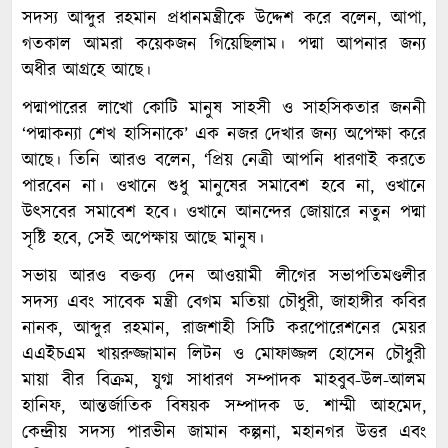
সদস্য আব্দুর রহমান প্রধানমন্ত্রীকে উদ্দেশ করে বলেন, আপা,
গতকাল আমরা কয়েকজন গিয়েছিলাম। পদ্মা আপনার জন্য
অধীর আগ্রহে আছে।
পদ্মাপারের লাখো কোটি মানুষ সাহসী ও সাহসিকতার জননী
‘পদ্মাকন্যা শেখ হাসিনাকে’ এক নজর দেখার জন্য অপেক্ষা করে
আছে। তিনি আরও বলেন, ‘প্রিয় নেত্রী আপনি ধারণাই করতে
পারবেন না। ওখানে শুধু মানুষের সমাবেশ হবে না, ওখানে
উৎসবের সমাবেশ হবে। ওখানে আনন্দের জোয়ারে নতুন পদ্মা
সৃষ্টি হবে, সেই অপেক্ষায় আছে মানুষ।
সভায় আরও বক্তব্য দেন আওয়ামী লীগের সভাপতিমণ্ডলীর
সদস্য এবং সাবেক মন্ত্রী বেগম মতিয়া চৌধুরী, জাহাঙ্গীর কবির
নানক, আব্দুর রহমান, রাজশাহী সিটি করপোরেশনের মেয়র
এএইচএম খায়রুজ্জামান লিটন ও মোফাজ্জল হোসেন চৌধুরী
মায়া বীর বিক্রম, যুগ্ম সাধারণ সম্পাদক মাহবুব-উল-আলম
হানিফ, আন্তর্জাতিক বিষয়ক সম্পাদক ড. শাম্মী আহমেদ,
কেন্দ্রীয় সদস্য পারভীন জামান কল্পনা, মহানগর উত্তর এবং