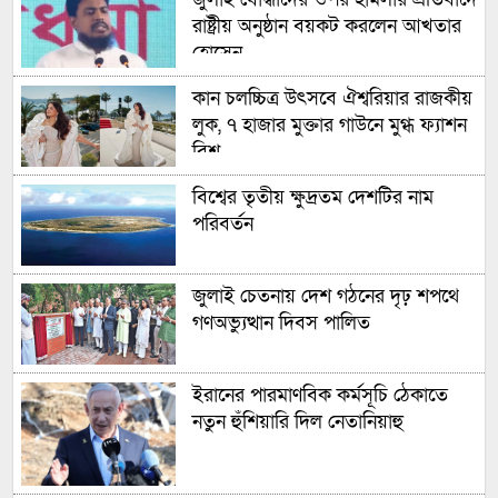
রাষ্ট্রীয় অনুষ্ঠান বয়কট করলেন আখতার
হোসেন
কান চলচ্চিত্র উৎসবে ঐশ্বরিয়ার রাজকীয়
লুক, ৭ হাজার মুক্তার গাউনে মুগ্ধ ফ্যাশন
বিশ্ব
বিশ্বের তৃতীয় ক্ষুদ্রতম দেশটির নাম
পরিবর্তন
জুলাই চেতনায় দেশ গঠনের দৃঢ় শপথে
গণঅভ্যুত্থান দিবস পালিত
ইরানের পারমাণবিক কর্মসূচি ঠেকাতে
নতুন হুঁশিয়ারি দিল নেতানিয়াহু