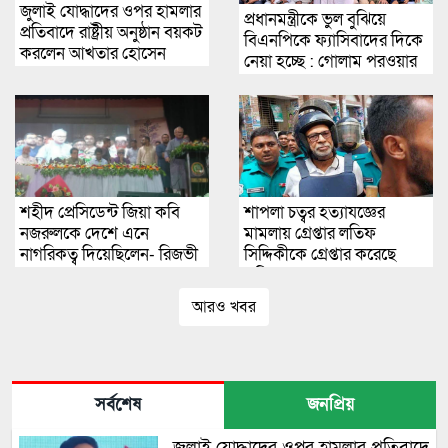
জুলাই যোদ্ধাদের ওপর হামলার
প্রধানমন্ত্রীকে ভুল বুঝিয়ে
প্রতিবাদে রাষ্ট্রীয় অনুষ্ঠান বয়কট
বিএনপিকে ফ্যাসিবাদের দিকে
করলেন আখতার হোসেন
নেয়া হচ্ছে : গোলাম পরওয়ার
শহীদ প্রেসিডেন্ট জিয়া কবি
শাপলা চত্বর হত্যাযজ্ঞের
নজরুলকে দেশে এনে
মামলায় গ্রেপ্তার লতিফ
নাগরিকত্ব দিয়েছিলেন- রিজভী
সিদ্দিকীকে গ্রেপ্তার করেছে
আহমেদ
পুলিশ
আরও খবর
সর্বশেষ
জনপ্রিয়
জুলাই যোদ্ধাদের ওপর হামলার প্রতিবাদে