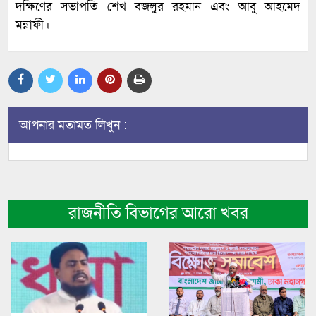
দক্ষিণের সভাপতি শেখ বজলুর রহমান এবং আবু আহমেদ
মন্নাফী।
আপনার মতামত লিখুন :
রাজনীতি বিভাগের আরো খবর