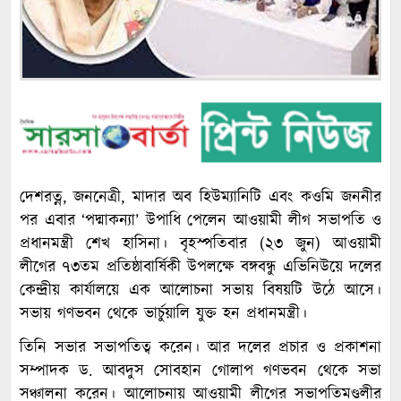
দেশরত্ন, জননেত্রী, মাদার অব হিউম্যানিটি এবং কওমি জননীর
পর এবার ‘পদ্মাকন্যা’ উপাধি পেলেন আওয়ামী লীগ সভাপতি ও
প্রধানমন্ত্রী শেখ হাসিনা। বৃহস্পতিবার (২৩ জুন) আওয়ামী
লীগের ৭৩তম প্রতিষ্ঠাবার্ষিকী উপলক্ষে বঙ্গবন্ধু এভিনিউয়ে দলের
কেন্দ্রীয় কার্যালয়ে এক আলোচনা সভায় বিষয়টি উঠে আসে।
সভায় গণভবন থেকে ভার্চুয়ালি যুক্ত হন প্রধানমন্ত্রী।
তিনি সভার সভাপতিত্ব করেন। আর দলের প্রচার ও প্রকাশনা
সম্পাদক ড. আবদুস সোবহান গোলাপ গণভবন থেকে সভা
সঞ্চালনা করেন। আলোচনায় আওয়ামী লীগের সভাপতিমণ্ডলীর