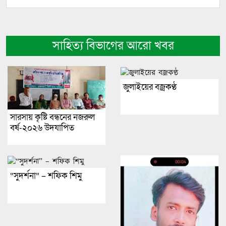
সাহিত্য বিভাগের আরো খবর
​জুলাইয়ের বজ্রকণ্ঠ
সারসায় কৃষ্টি বন্ধনের নজরুল
বর্ষ-২০২৬ উদযাপিত
“সুদর্শনা” – শফিক শিমু