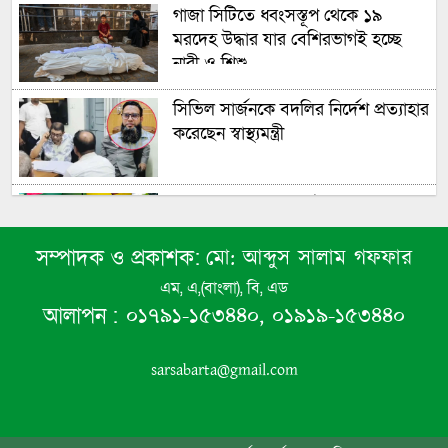
গাজা সিটিতে ধ্বংসস্তূপ থেকে ১৯
মরদেহ উদ্ধার যার বেশিরভাগই হচ্ছে
নারী ও শিশু
সিভিল সার্জনকে বদলির নির্দেশ প্রত্যাহার
করেছেন স্বাস্থ্যমন্ত্রী
বেনাপোল বাজারের মেইন রোড এখন
ফল ব্যবসায়ীদের দখলে, চলাচলে বিঘ্ন
মো: আব্দুস সালাম গফফার
সম্পাদক ও প্রকাশক:
এম, এ,(বাংলা), বি, এড
সালমান শাহ হত্যা মামলায় এয়ারপোর্ট
০১৭৯১-১৫৩৪৪০, ০১৯১৯-১৫৩৪৪০
আলাপন :
এলাকা থেকে ডন গ্রেফতার
sarsabarta@gmail.com
দায়িত্বে অবহেলার কারণে চাঁদপুরের
সিভিল সার্জনকে তাৎক্ষণিক বদলির
নির্দেশ স্বাস্থ্যমন্ত্রীর